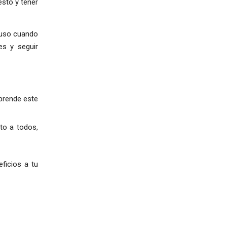
esto y tener
cluso cuando
es y seguir
mprende este
to a todos,
ficios a tu