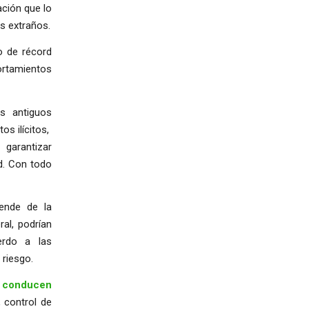
ación que lo
s extraños.
eo de récord
portamientos
s antiguos
os ilícitos,
 garantizar
ad. Con todo
ende de la
al, podrían
erdo a las
 riesgo.
 conducen
, control de