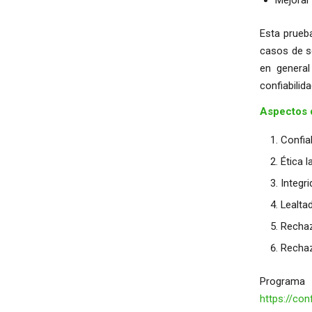
Esta prueba
casos de s
en genera
confiabilida
Aspectos 
Confia
Ética l
Integr
Lealta
Rechaz
Rechaz
Programa t
https://co