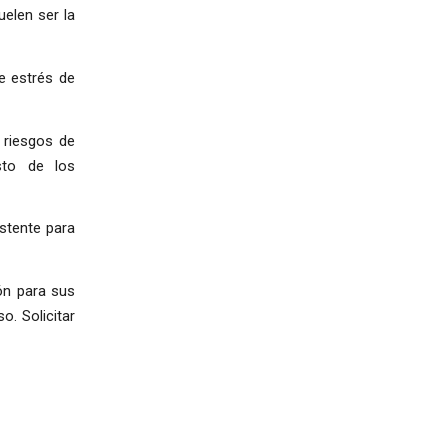
elen ser la
de estrés de
 riesgos de
sto de los
stente para
ón para sus
. Solicitar