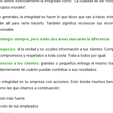
rio define esencialmente la integridad como: "La cualidad de ser hon
ncipios morales".
 generales, la integridad es hacer lo que dices que vas a hacer, in
ie allí para verte hacerlo. También significa reconocer tus error
ponsable.
íntegro siempre, pero estás dos áreas marcarán la diferencia:
negocios:
di la verdad y no ocultes información a tus clientes. Co
 compromisos y respétalos a toda costa. Trata a todos por igual.
tención a los clientes:
grandes o pequeños entrega el mismo tra
dientemente de cuánto puedan contribuir a sus resultados.
a integridad en tu empresa con acciones. Esto brinda muchos bene
omo las que citamos a continuación:
ión más fuerte
cción de tus empleados