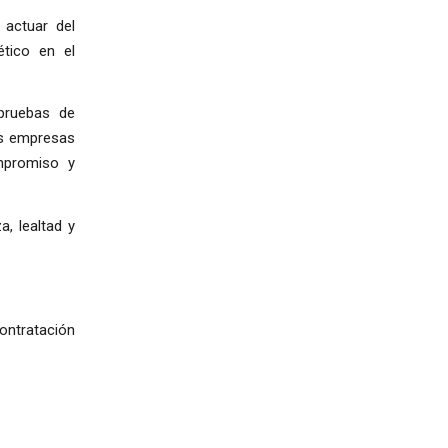
 actuar del
ético en el
pruebas de
as empresas
ompromiso y
, lealtad y
ontratación