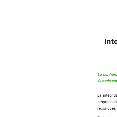
Int
La confian
Cuando está
La integri
empresarial
reconoces c