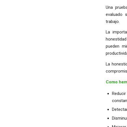
Una prueba
evaluado s
trabajo.
La import
honestidad
pueden min
productivid
La honesti
compromis
Como hemo
Reducir
constan
Detecta
Disminui
Mejorar