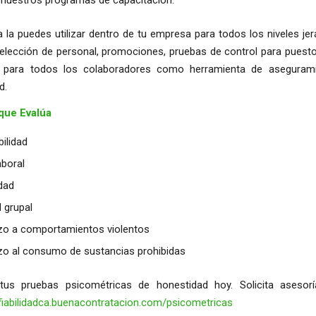
 la puedes utilizar dentro de tu empresa para todos los niveles je
elección de personal, promociones, pruebas de control para puestos
l para todos los colaboradores como herramienta de asegurami
d.
que Evalúa
bilidad
aboral
idad
d grupal
o a comportamientos violentos
o al consumo de sustancias prohibidas
us pruebas psicométricas de honestidad hoy. Solicita asesorí
nfiabilidadca.buenacontratacion.com/psicometricas