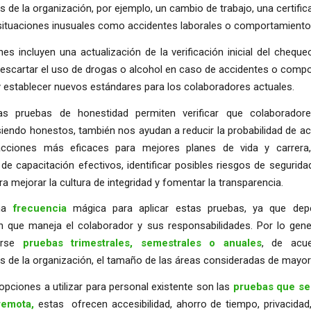
 de la organización, por ejemplo, un cambio de trabajo, una certific
 situaciones inusuales como accidentes laborales o comportamiento
es incluyen una actualización de la verificación inicial del chequ
 descartar el uso de drogas o alcohol en caso de accidentes o com
y establecer nuevos estándares para los colaboradores actuales.
as pruebas de honestidad permiten verificar que colaboradore
iendo honestos, también nos ayudan a reducir la probabilidad de act
 acciones más eficaces para mejores planes de vida y carrera,
e capacitación efectivos, identificar posibles riesgos de segurid
ra mejorar la cultura de integridad y fomentar la transparencia.
na
frecuencia
mágica para aplicar estas pruebas, ya que dep
n que maneja el colaborador y sus responsabilidades. Por lo gener
arse
pruebas trimestrales, semestrales o anuales
, de acu
 de la organización, el tamaño de las áreas consideradas de mayor
opciones a utilizar para personal existente son las
pruebas que se
remota,
estas
ofrecen accesibilidad, ahorro de tiempo, privacidad