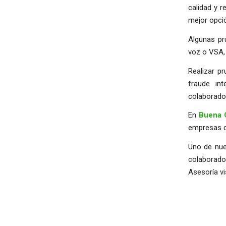
calidad y 
mejor opci
Algunas pru
voz o VSA, 
Realizar p
fraude in
colaborado
En
Buena 
empresas d
Uno de nue
colaborado
Asesoría v