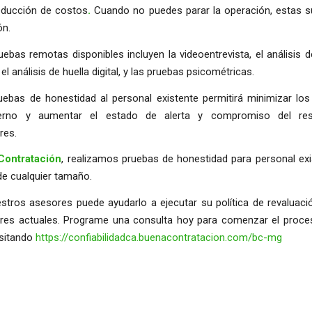
reducción de costos
.
Cuando no puedes parar la operación, estas su
ón.
ebas remotas disponibles incluyen la videoentrevista, el análisis 
el análisis de huella digital, y las pruebas psicométricas.
ruebas de honestidad al personal existente permitirá minimizar los
terno y aumentar el estado de alerta y compromiso del re
res.
Contratación
, realizamos pruebas de honestidad para personal exi
e cualquier tamaño.
stros asesores puede ayudarlo a ejecutar su política de revaluaci
res actuales. Programe una consulta hoy para comenzar el proceso
isitando
https://confiabilidadca.buenacontratacion.com/bc-mg