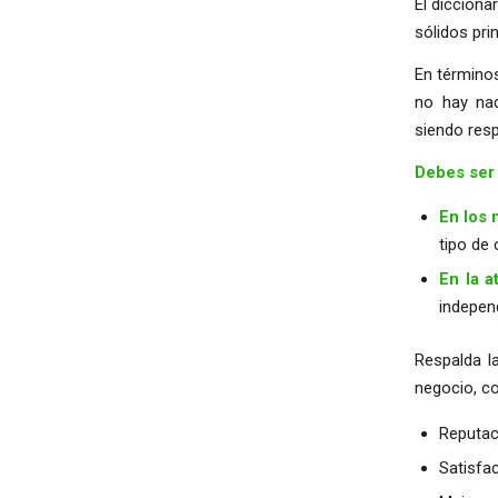
El dicciona
sólidos pri
En términos
no hay nad
siendo res
Debes ser 
En los 
tipo de
En la a
indepen
Respalda l
negocio, c
Reputac
Satisfa