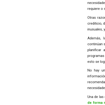
necesidades
requiere o
Otras razon
crediticio,
inusuales, 
Además, l
continúan s
planificar
programas d
esto se log
No hay u
informació
recomend
necesidades
Una de las 
de forma 