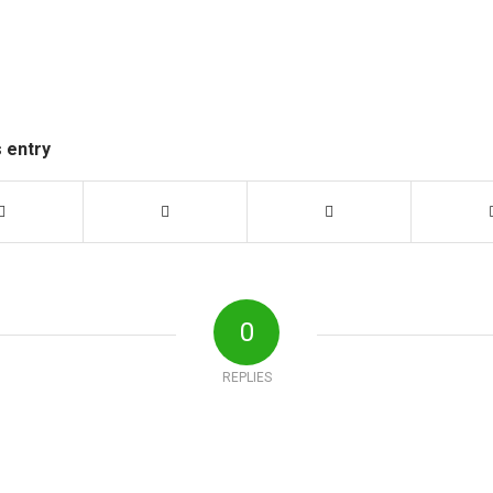
s entry
0
REPLIES